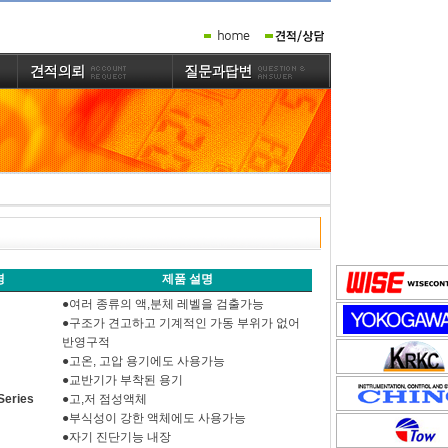
명
제품 설명
●여러 종류의 액,분체 레벨을 검출가능
●구조가 견고하고 기계적인 가동 부위가 없어
반영구적
●고온, 고압 용기에도 사용가능
●교반기가 부착된 용기
Series
●고,저 점성액체
●부식성이 강한 액체에도 사용가능
●자기 진단기능 내장