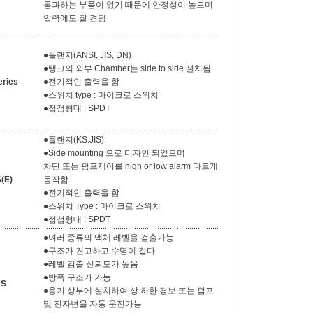
통과하는 부품이 없기 때문에 안정성이 높으며
압력에도 잘 견딤
●플랜지(ANSI, JIS, DN)
●탱크의 외부 Chamber는 side to side 설치됨
ries
●전기적인 출력을 함
●스위치 type : 마이크로 스위치
●접점형태 : SPDT
●플랜지(KS.JIS)
●Side mounting 으로 디자인 되었으며
차단 또는 펌프제어를 high or low alarm 다르게
(E)
동작함
●전기적인 출력을 함
●스위치 Type : 마이크로 스위치
●접접형태 : SPDT
●여러 종류의 액체 레벨을 검출가능
●구조가 견고하고 수명이 길다
●레벨 검출 신뢰도가 높음
●방폭 구조가 가능
0S
●용기 상부에 설치하여 상.하한 경보 또는 펌프
및 전자변을 자동 운전가능