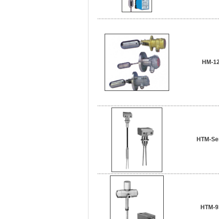
HM-1
HTM-Se
HTM-9