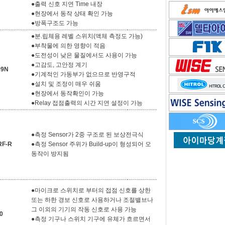
●출력 신호 지연 Time 내장
●현장에서 동작 상태 확인 가능
●방폭구조도 가능
●분.립체용 레벨 스위치(액체 측정도 가능)
●부착물에 의한 영향이 적음
●도전성이 낮은 물질에서도 사용이 가능
●고감도, 고안정 계기
09N
●기계적인 가동부가 없으므로 반영구적
●설치 및 조정이 매우 쉬움
●현장에서 동작확인이 가능
●Relay 접점출력의 시간 지연 설정이 가능
●측정 Sensor가 2중 구조로 된 보상전극식
RF-R
●측정 Sensor 주위가 Build-up이 형성되어 오
동작이 방지됨
●마이크로 스위치로 부터의 접점 신호를 상한
또는 하한 경보 신호로 사용하거나 조절밸브나
그 이외의 기기의 작동 신호로 사용 가능
0
●측정 기구나 스위치 기구에 유체가 흐르면서