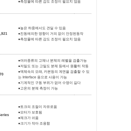
●측정물에 따른 감도 조정이 필요치 않음
●높은 하중에서도 견딜 수 있음
,921
●진동에의한 영향이 거의 없이 안정된동작
●측정물에 따른 감도 조정이 필요치 않음
●여러종류의 고체나 분체의 레벨을 검출가능
●저밀도 또는 고밀도 분체 등에서 원활히 작동
●액체속의 모래, 카본등의 계면을 검출할 수 있
70
는 Interface 용으로 사용이 가능
●기계적인 구동 부위가 없어 수명이 길다
●고온의 분체 측정이 가능
●토크의 조절이 자유로움
●모터가 보호됨
eries
●체크가 쉬움
●크기가 작아 조용함