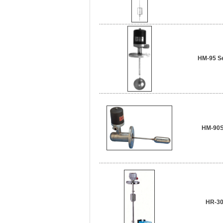
HM-95 Se
HM-90S
HR-3